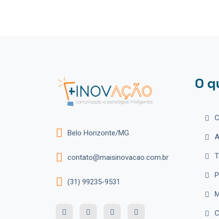
O q
C
Belo Horizonte/MG
A
T
contato@maisinovacao.com.br
P
(31) 99235-9531
M
C