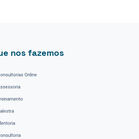
ue nos fazemos
onsultorias Online
ssessoria
reinamento
alestra
entoria
onsultoria