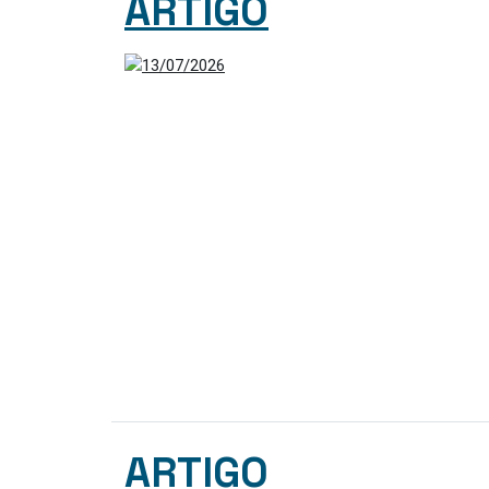
ARTIGO
ARTIGO